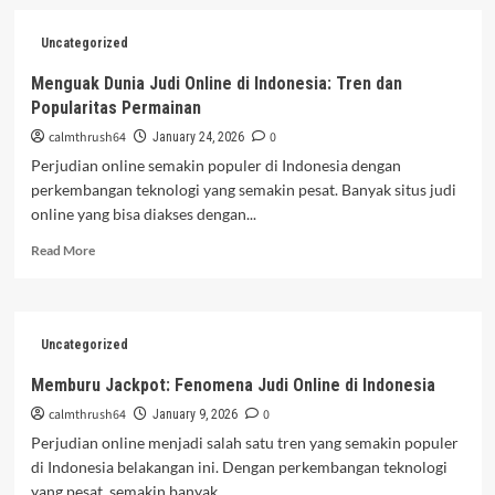
Menggali
Keuntungan
Uncategorized
dari
Situs
Menguak Dunia Judi Online di Indonesia: Tren dan
Judi
Popularitas Permainan
Online
di
calmthrush64
0
January 24, 2026
Indonesia
Perjudian online semakin populer di Indonesia dengan
perkembangan teknologi yang semakin pesat. Banyak situs judi
online yang bisa diakses dengan...
Read
Read More
more
about
Menguak
Dunia
Uncategorized
Judi
Online
Memburu Jackpot: Fenomena Judi Online di Indonesia
di
calmthrush64
0
Indonesia:
January 9, 2026
Tren
Perjudian online menjadi salah satu tren yang semakin populer
dan
di Indonesia belakangan ini. Dengan perkembangan teknologi
Popularitas
yang pesat, semakin banyak...