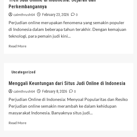
Kartu
Perkembangannya
Online
di
calmthrush64
0
February 23, 2026
Indonesia
Perjudian online merupakan fenomena yang semakin populer
di Indonesia dalam beberapa tahun terakhir. Dengan kemajuan
teknologi, para pemain judi kini...
Read
Read More
more
about
Tren
Judi
Uncategorized
Online
di
Menggali Keuntungan dari Situs Judi Online di Indonesia
Indonesia:
calmthrush64
0
Sejarah
February 8, 2026
dan
Perjudian Online di Indonesia: Menyoal Popularitas dan Resiko
Perkembangannya
Perjudian online semakin merambah ke dalam kehidupan
masyarakat Indonesia. Banyaknya situs judi...
Read
Read More
more
about