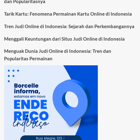
dan Popularitasnya
Tarik Kartu: Fenomena Permainan Kartu Online di Indonesia
Tren Judi Online di Indonesia: Sejarah dan Perkembangannya
Menggali Keuntungan dari Situs Judi Online di Indonesia
Menguak Dunia Judi Online di Indonesia: Tren dan
Popularitas Permainan