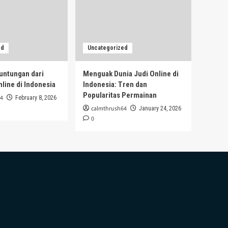
ed
Uncategorized
untungan dari
Menguak Dunia Judi Online di
nline di Indonesia
Indonesia: Tren dan
Popularitas Permainan
64
February 8, 2026
calmthrush64
January 24, 2026
0