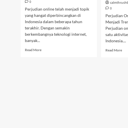
0
calmthrush
0
Perjudian online telah menjadi topik
yang hangat diperbincangkan di
Perjudian On
Indonesia dalam beberapa tahun
Menjadi Tre
terakhir. Dengan semakin
Perjudian o
berkembangnya teknologi internet,
satu aktivit
banyak...
Indonesia....
Read
Rea
Read More
Read More
more
mor
about
abo
Menggali
Mar
Keuntungan
Fen
dalam
Jud
Dunia
Onl
Judi
di
Online
Ind
di
Cer
Indonesia
Tan
Hu
dan
Sosi