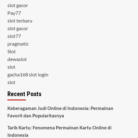
slot gacor
Pay77
slot terbaru
slot gacor
slot77
pragmatic
Slot
dewaslot
slot
gacha168 slot login
slot
Recent Posts
Keberagaman Judi Online di Indonesia: Permainan
Favorit dan Popularitasnya
Tarik Kartu: Fenomena Permainan Kartu Online di
Indonesia