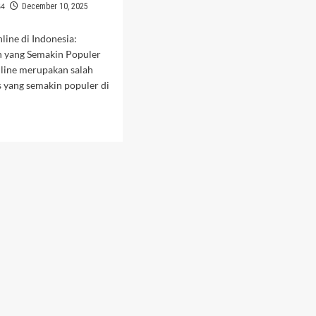
64
December 10, 2025
line di Indonesia:
n yang Semakin Populer
nline merupakan salah
as yang semakin populer di
d
e
ut
aknya
omena
i
ine
onesia:
minan
tangan
kum
al