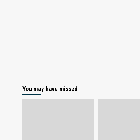
You may have missed